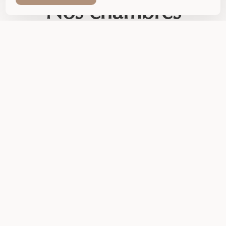
Nos chambres
Choisissez une de nos
20 chambres
pour votre séjour.
Elles peuvent accueillir
jusqu’à 4 personnes
selon la
catégorie.
À votre arrivée, vous pourrez accéder à votre chambre
à
partir de 15h.
Une arrivée tardive est possible, sur
demande.
Vous devrez libérer votre hébergement
avant 11h le jour
de votre départ.
1 - 2 pers.
Chambre Double