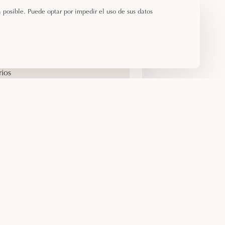
s individuales (90 cm)
 posible. Puede optar por impedir el uso de sus datos
 – WC
r de pelo – Artículos de aseo
os
isores de pantalla plana – Aire
icionado
rios
a de bienvenida