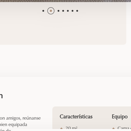
n
Características
Equipo
 con amigos, reúnanse
 bien equipada
20 m²
Cama d