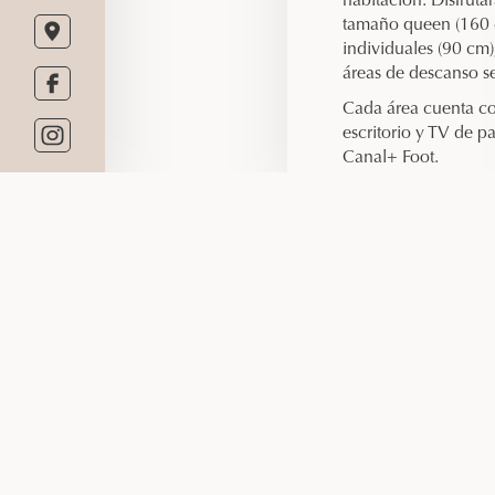
habitación. Disfrut
tamaño queen (160 
individuales (90 cm)
áreas de descanso s
Cada área cuenta co
escritorio y TV de p
Canal+ Foot.
El baño compartido
secador de pelo y ar
gratuitos. Para may
habitación familiar
bienvenida.