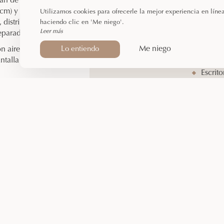
arán de una cama
Capacidad para 4
2 cama
cm) y dos camas
Utilizamos cookies para ofrecerle la mejor experiencia en línea
personas
Ducha
, distribuidas en dos
haciendo clic en 'Me niego'.
Entrada: a partir de
Secado
Leer más
eparadas.
las 15:00
gratuit
Me niego
Lo entiendo
n aire acondicionado,
Salida: antes de las
2 telev
antalla plana con
11:00
acond
Escrito
Bandej
 dispone de ducha,
tículos de aseo
or comodidad, la
 incluye una bandeja de